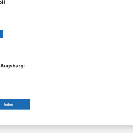
mbH
 Augsburg:
teilen